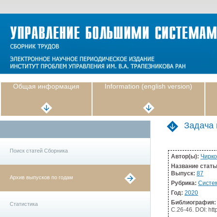
Общая информация
Information (english version)
Задача 
Поиск статей Сборника
Автор(ы):
Чирко
Название стать
Выпуск:
87
Архив выпусков по годам
Рубрика:
Систе
Год:
2020
Библиография:
Статистика
С.26-46. DOI: htt