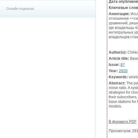
Дата опублико
Ключевые слов
Онлайн-подписка
Аннотация:
Иссл
отношения <<сиг
уравнений, реше
где владельцы б
интегральных ур
владельцев ста
Author(s):
Chirko
Article title:
Base 
Issue:
87
Year:
2020
Keywords:
wirele
Abstract:
The pap
noise ratio. A sys
strategies for ch
their subscribers
base stations for
models.
В формате PDF
Просмотров: 2912