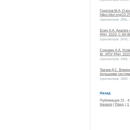
Горелов М.А. О к
https://doi.org/10
(просмотров: 2581, з
Есин А.А. Анализ
РАН, 2020. С.69-98
(просмотров: 2676, з
Сорокин А.А. Усо
М.: ИПУ РАН, 2020.
(просмотров: 2406, з
Ткачев Д.С. Влия
большими системам
(просмотров: 2669, з
Назад
Публикации 31 - 4
Начало
|
Пред.
|
1