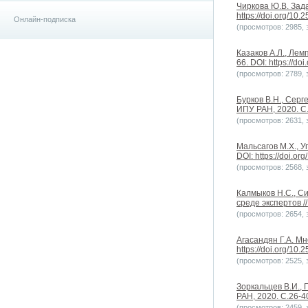
Чиркова Ю.В. Зад
https://doi.org/10
Онлайн-подписка
(просмотров: 2985, з
Казаков А.Л., Лем
66. DOI: https://do
(просмотров: 2789, з
Бурков В.Н., Серг
ИПУ РАН, 2020. С.6
(просмотров: 2631, з
Мальсагов М.Х., У
DOI: https://doi.o
(просмотров: 2568, з
Калмыков Н.С., С
среде экспертов /
(просмотров: 2654, з
Агасандян Г.А. М
https://doi.org/10
(просмотров: 2525, з
Зоркальцев В.И.,
РАН, 2020. С.26-40
(просмотров: 2459, з