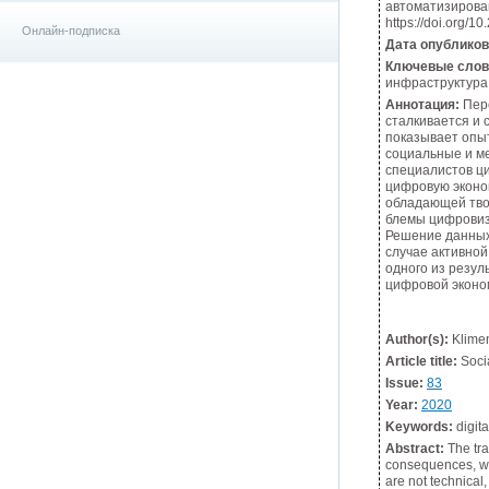
автоматизирован
https://doi.org/1
Онлайн-подписка
Дата опублико
Ключевые слов
инфраструктура
Аннотация:
Пере
сталкивается и 
показывает опыт
социальные и ме
специалистов ц
цифровую эконо
обладающей тво
блемы цифровиз
Решение данных 
случае активной
одного из резул
цифровой эконо
Author(s):
Klimen
Article title:
Socia
Issue:
83
Year:
2020
Keywords:
digita
Abstract:
The tran
consequences, whi
are not technical