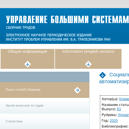
Общая информация
Information (english version)
Cоциаль
автоматизи
Поиск статей Сборника
Автор(ы):
Климе
Название стать
Архив выпусков по годам
Выпуск:
83
Рубрика:
Управл
Год:
2020
Статистика
Библиография: